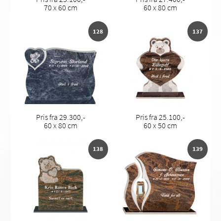
70 x 60 cm
60 x 80 cm
128
137
Pris fra 29.300,-
Pris fra 25.100,-
60 x 80 cm
60 x 50 cm
138
139