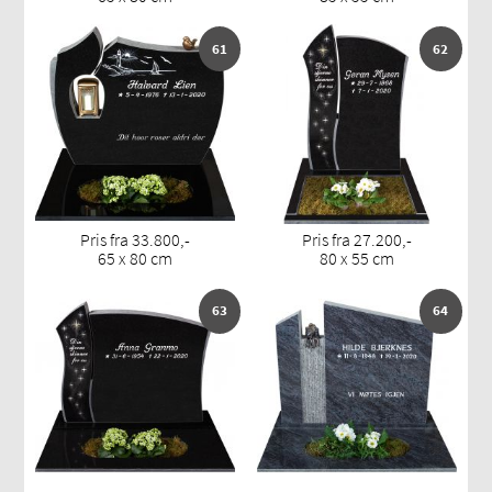
61
62
Pris fra 33.800,-
Pris fra 27.200,-
65 x 80 cm
80 x 55 cm
63
64