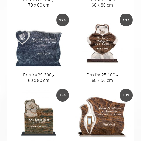
70 x 60 cm
60 x 80 cm
128
137
Pris fra 29.300,-
Pris fra 25.100,-
60 x 80 cm
60 x 50 cm
138
139