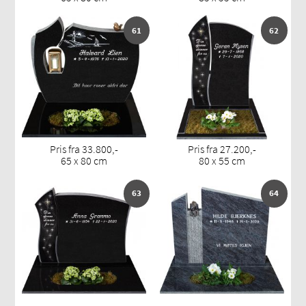
61
62
Pris fra 33.800,-
Pris fra 27.200,-
65 x 80 cm
80 x 55 cm
63
64