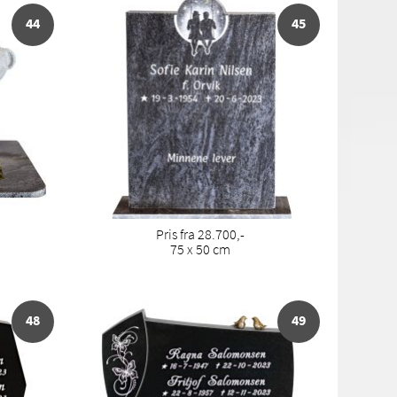
44
45
Pris fra 28.700,-
75 x 50 cm
48
49