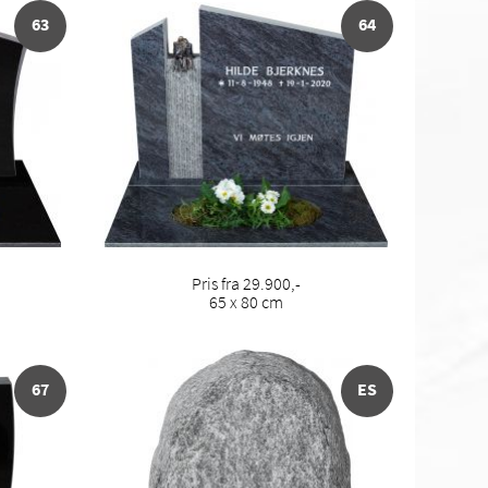
63
64
Pris fra 29.900,-
65 x 80 cm
67
ES