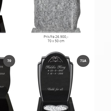
Pris fra 26.900,-
70 x 50 cm
70
71A