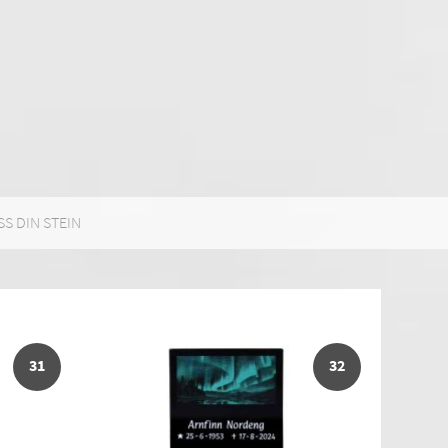
SS DIN STEIN
31
32