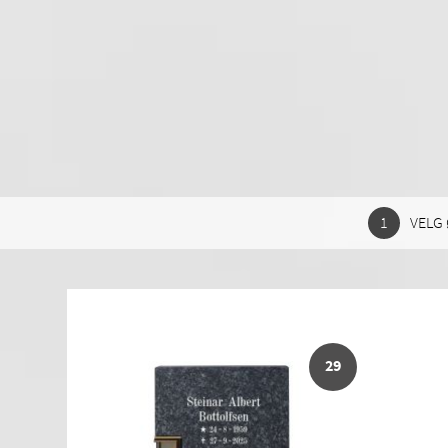
VELG 
29