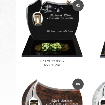
61
Pris fra 33.800,-
65 x 80 cm
65