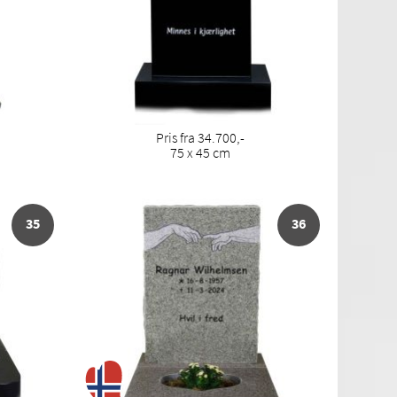
Pris fra 34.700,-
75 x 45 cm
35
36