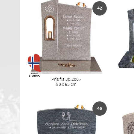
42
Pris fra 30.200,-
80 x 65 cm
46