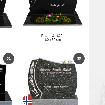
Pris fra 31.600,-
60 x 80 cm
52
53