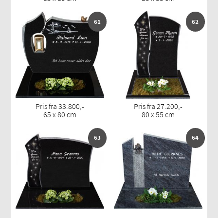
61
62
Pris fra 33.800,-
Pris fra 27.200,-
65 x 80 cm
80 x 55 cm
63
64