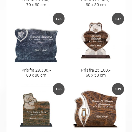
70 x 60 cm
60 x 80 cm
128
137
Pris fra 29.300,-
Pris fra 25.100,-
60 x 80 cm
60 x 50 cm
138
139