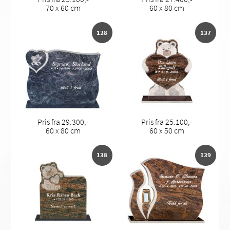
70 x 60 cm
60 x 80 cm
128
137
Pris fra 29.300,-
Pris fra 25.100,-
60 x 80 cm
60 x 50 cm
138
139