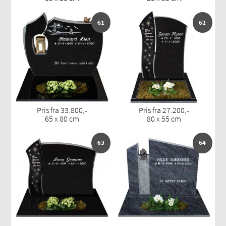
61
62
Pris fra 33.800,-
Pris fra 27.200,-
65 x 80 cm
80 x 55 cm
63
64