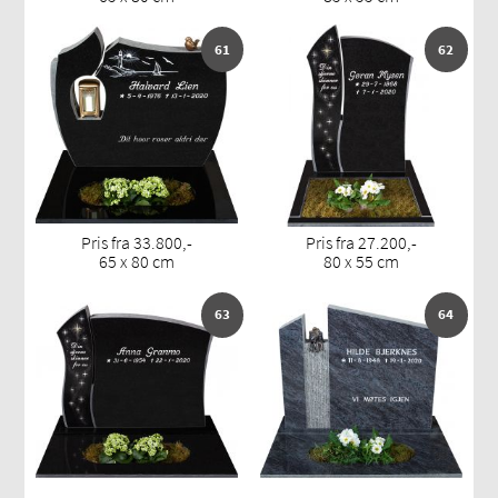
61
62
Pris fra 33.800,-
Pris fra 27.200,-
65 x 80 cm
80 x 55 cm
63
64