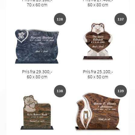
70 x 60 cm
60 x 80 cm
128
137
Pris fra 29.300,-
Pris fra 25.100,-
60 x 80 cm
60 x 50 cm
138
139