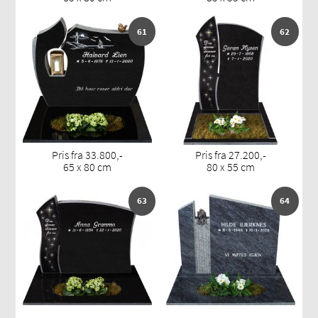
61
62
Pris fra 33.800,-
Pris fra 27.200,-
65 x 80 cm
80 x 55 cm
63
64