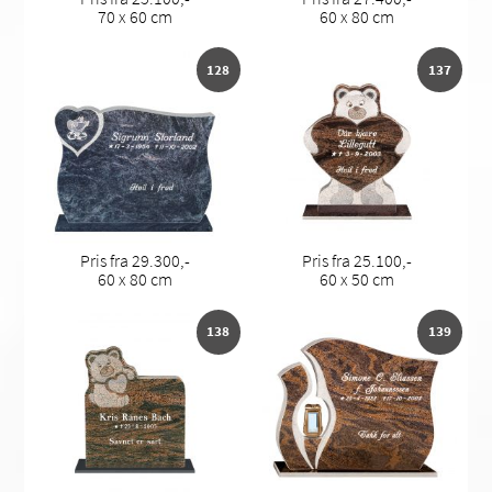
70 x 60 cm
60 x 80 cm
128
137
Pris fra 29.300,-
Pris fra 25.100,-
60 x 80 cm
60 x 50 cm
138
139