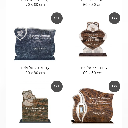
70 x 60 cm
60 x 80 cm
128
137
Pris fra 29.300,-
Pris fra 25.100,-
60 x 80 cm
60 x 50 cm
138
139