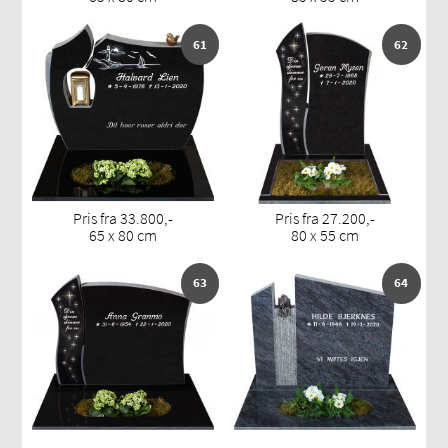
61
62
Pris fra 33.800,-
Pris fra 27.200,-
65 x 80 cm
80 x 55 cm
63
64