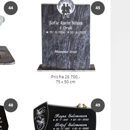
44
45
Pris fra 28.700,-
75 x 50 cm
48
49