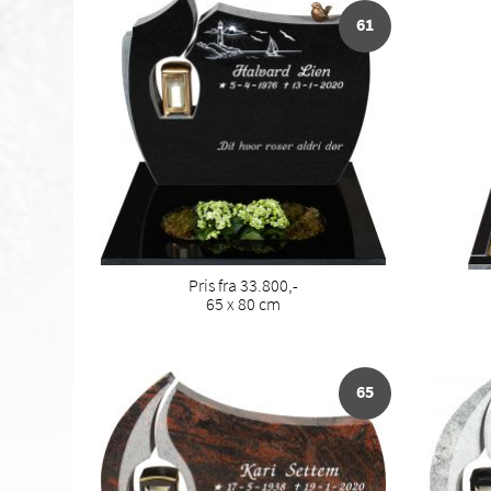
61
Pris fra 33.800,-
65 x 80 cm
65