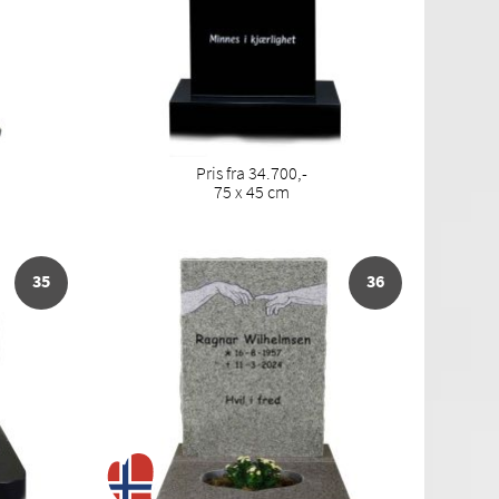
Pris fra 34.700,-
75 x 45 cm
35
36