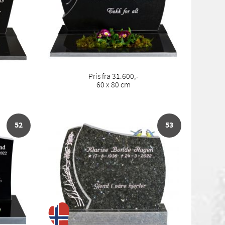
Pris fra 31.600,-
60 x 80 cm
52
53