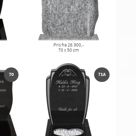
Pris fra 26.900,-
70 x 50 cm
70
71A