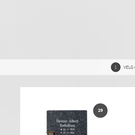
VELG 
29