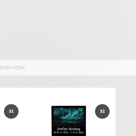
SS DIN STEIN
31
32