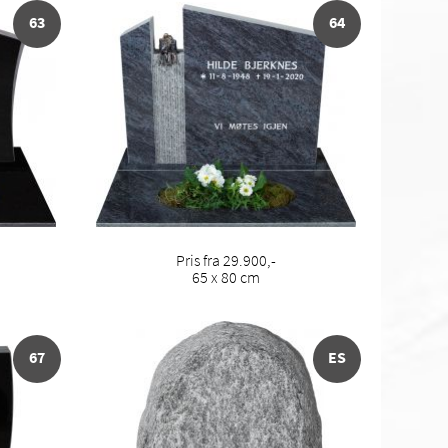
63
64
Pris fra 29.900,-
65 x 80 cm
67
ES