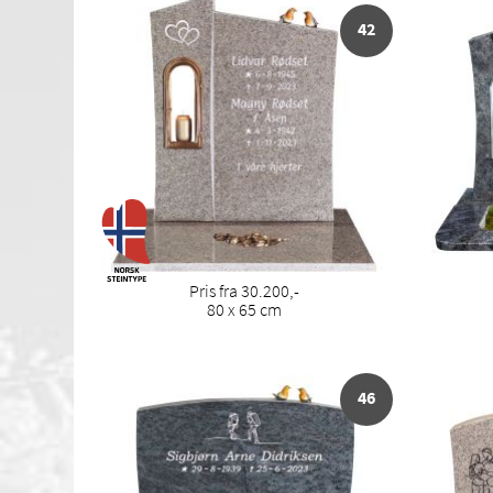
42
Pris fra 30.200,-
80 x 65 cm
46