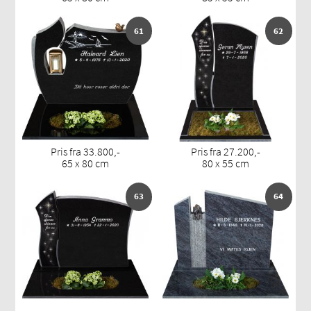
61
62
Pris fra 33.800,-
Pris fra 27.200,-
65 x 80 cm
80 x 55 cm
63
64