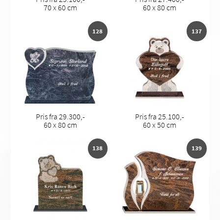
70 x 60 cm
60 x 80 cm
128
137
Pris fra 29.300,-
Pris fra 25.100,-
60 x 80 cm
60 x 50 cm
138
139