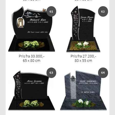
61
62
Pris fra 33.800,-
Pris fra 27.200,-
65 x 80 cm
80 x 55 cm
63
64