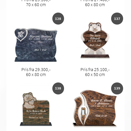
70 x 60 cm
60 x 80 cm
128
137
Pris fra 29.300,-
Pris fra 25.100,-
60 x 80 cm
60 x 50 cm
138
139