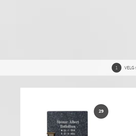
VELG 
29