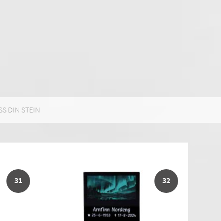
SS DIN STEIN
31
32