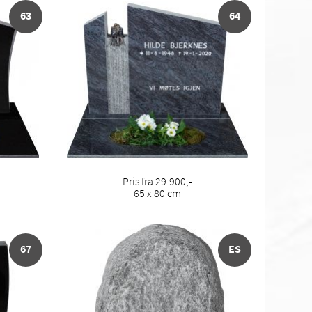
63
64
Pris fra 29.900,-
65 x 80 cm
67
ES