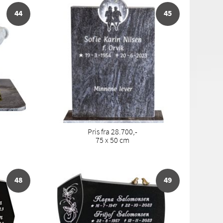
44
45
Pris fra 28.700,-
75 x 50 cm
48
49