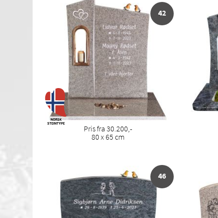
42
Pris fra 30.200,-
80 x 65 cm
46