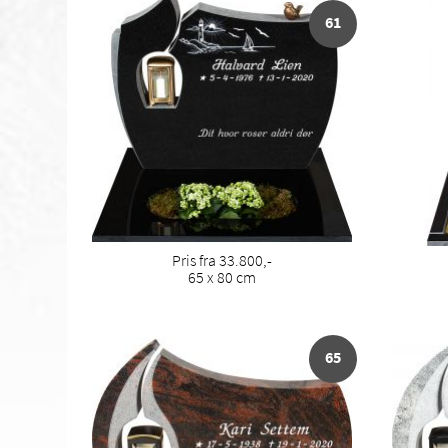
61
Pris fra 33.800,-
65 x 80 cm
65