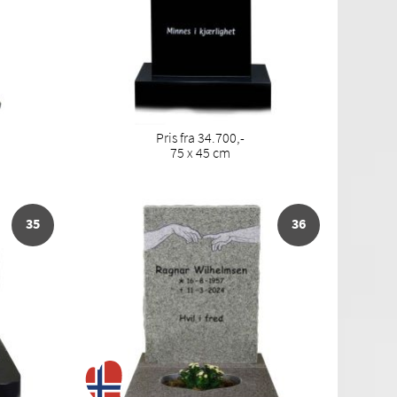
Pris fra 34.700,-
75 x 45 cm
35
36