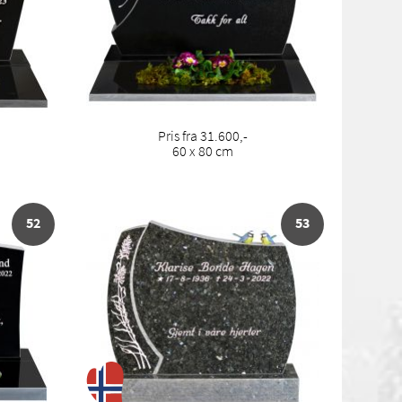
Pris fra 31.600,-
60 x 80 cm
52
53