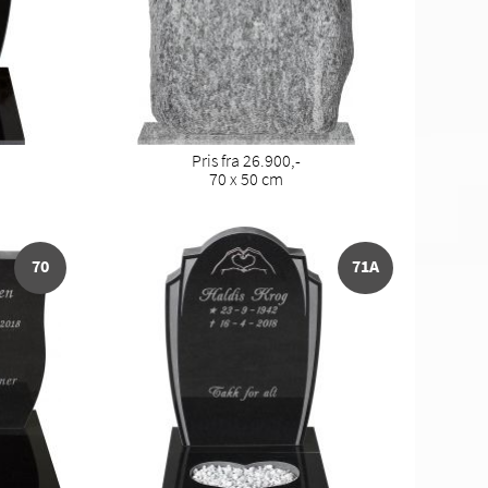
Pris fra 26.900,-
70 x 50 cm
70
71A