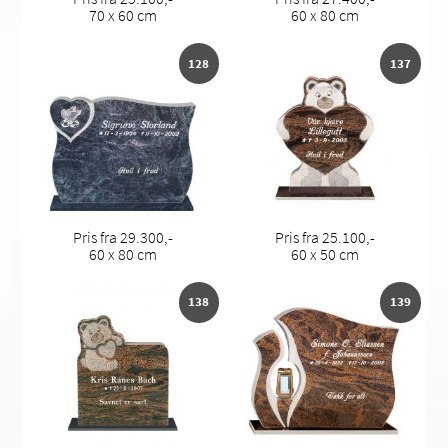
70 x 60 cm
60 x 80 cm
128
137
Pris fra 29.300,-
Pris fra 25.100,-
60 x 80 cm
60 x 50 cm
138
139