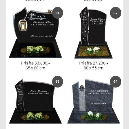
61
62
Pris fra 33.800,-
Pris fra 27.200,-
65 x 80 cm
80 x 55 cm
63
64