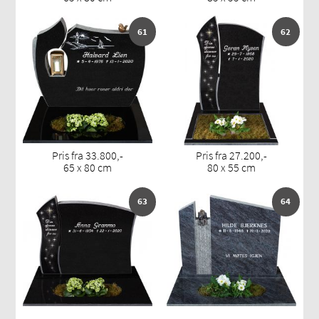
61
62
Pris fra 33.800,-
Pris fra 27.200,-
65 x 80 cm
80 x 55 cm
63
64