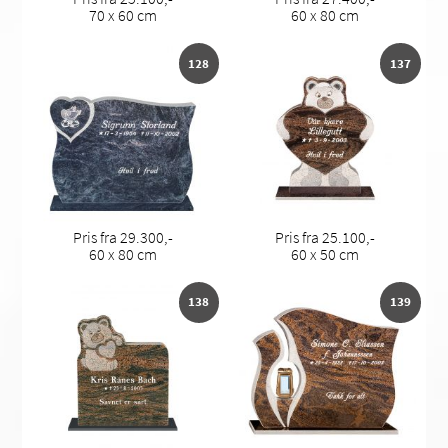
70 x 60 cm
60 x 80 cm
128
137
Pris fra 29.300,-
Pris fra 25.100,-
60 x 80 cm
60 x 50 cm
138
139