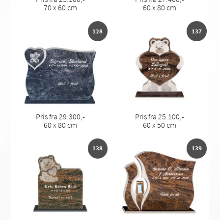
70 x 60 cm
60 x 80 cm
128
137
Pris fra 29.300,-
Pris fra 25.100,-
60 x 80 cm
60 x 50 cm
138
139