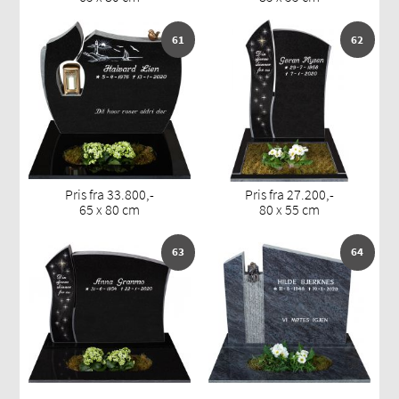
61
62
Pris fra 33.800,-
Pris fra 27.200,-
65 x 80 cm
80 x 55 cm
63
64