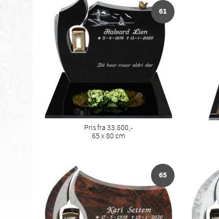
61
Pris fra 33.800,-
65 x 80 cm
65