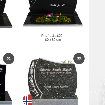
Pris fra 31.600,-
60 x 80 cm
52
53