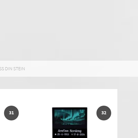
SS DIN STEIN
31
32