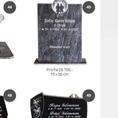
44
45
Pris fra 28.700,-
75 x 50 cm
48
49