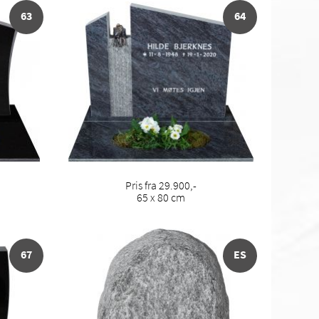
63
64
Pris fra 29.900,-
65 x 80 cm
67
ES