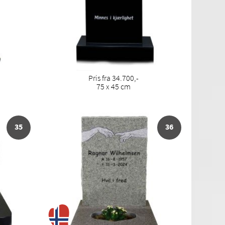
Pris fra 34.700,-
75 x 45 cm
35
36