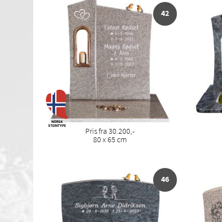
42
Pris fra 30.200,-
80 x 65 cm
46