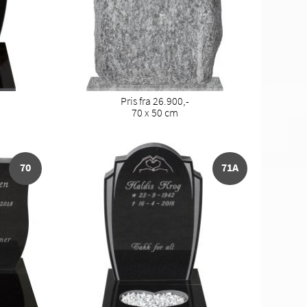
Pris fra 26.900,-
70 x 50 cm
70
71A