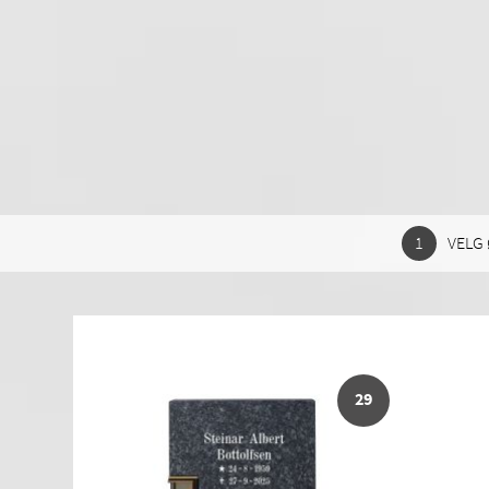
VELG 
29