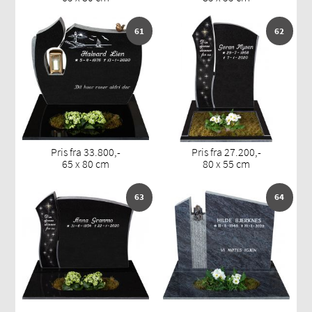
61
62
Pris fra 33.800,-
Pris fra 27.200,-
65 x 80 cm
80 x 55 cm
63
64