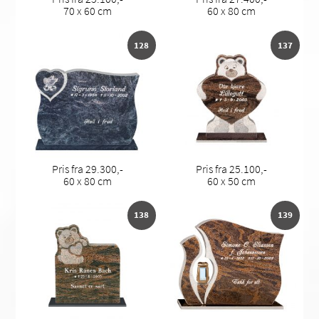
70 x 60 cm
60 x 80 cm
128
137
Pris fra 29.300,-
Pris fra 25.100,-
60 x 80 cm
60 x 50 cm
138
139