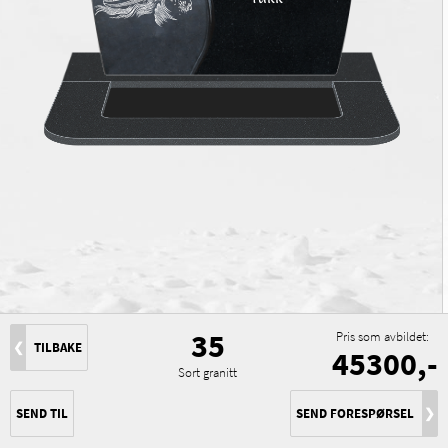
35
Pris som avbildet:
❮
TILBAKE
45300,-
Sort granitt
SEND TIL
SEND FORESPØRSEL
❯